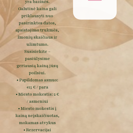
yra bazinės.
Galutinė kaina gali
priklausyti nuo
pasirinktos datos,
apsistojimo trukmės,
žmonių skaičiaus ir
užimtumo.
Susisiekite –
pasiūlysime
geriausią kainą jūsų
poilsiui.
• Papildomas asmuo:
+15 € / para
• Miesto mokestis: 2 €
/ asmeniui
• Miesto mokestis į
kainą neįskaičiuotas,
mokamas atvykus
• Rezervacijai