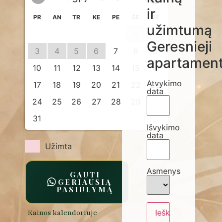
ir
PR
AN
TR
KE
PE
ŠE
SE
užimtumą
1
2
Geresnieji
3
4
5
6
7
8
9
apartament
10
11
12
13
14
15
16
Atvykimo
17
18
19
20
21
22
23
data
24
25
26
27
28
29
30
31
Išvykimo
data
Užimta
Asmenys
GAUTI
GERIAUSIĄ
PASIŪLYMĄ
Kainos kalendoriuje