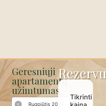
Rezervu
Geresniųji
apartamentų
užimtumas
Tikrinti
kainą
Rugpjūtis 2026
‹
›