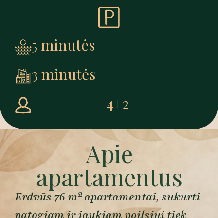
5 minutės
3 minutės
4+2
Apie
apartamentus
Erdvūs 76 m² apartamentai, sukurti
patogiam ir jaukiam poilsiui tiek