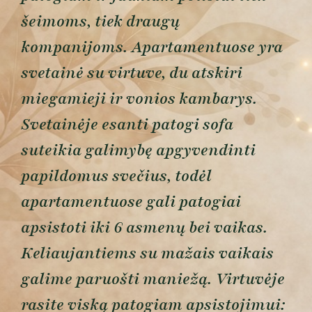
šeimoms, tiek draugų
kompanijoms. Apartamentuose yra
svetainė su virtuve, du atskiri
miegamieji ir vonios kambarys.
Svetainėje esanti patogi sofa
suteikia galimybę apgyvendinti
papildomus svečius, todėl
apartamentuose gali patogiai
apsistoti iki 6 asmenų bei vaikas.
Keliaujantiems su mažais vaikais
galime paruošti maniežą. Virtuvėje
rasite viską patogiam apsistojimui: