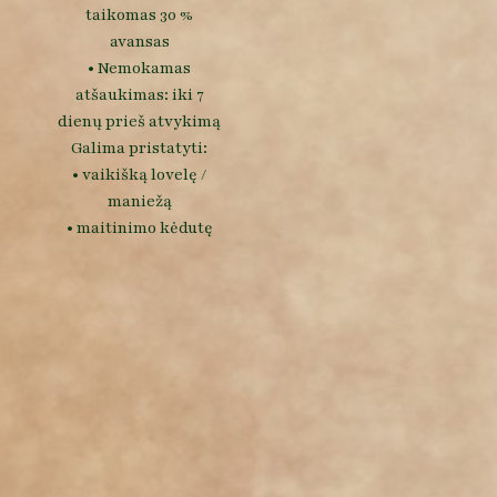
taikomas 30 %
avansas
• Nemokamas
atšaukimas: iki 7
dienų prieš atvykimą
Galima pristatyti:
• vaikišką lovelę /
maniežą
• maitinimo kėdutę