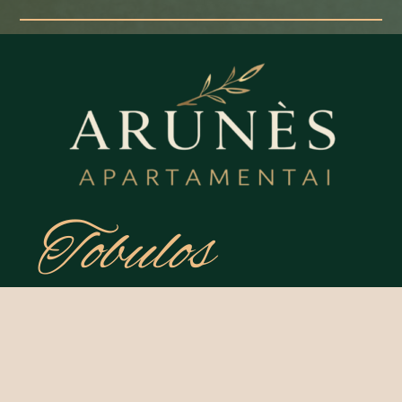
Tobulos
Atostogos
Meniu
Kontakta