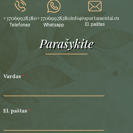
+37069928280
+37069928280
info@apartamentai.eu
El. paštas
Telefonas
Whatsapp
Parašykite
Vardas
*
El. paštas
*