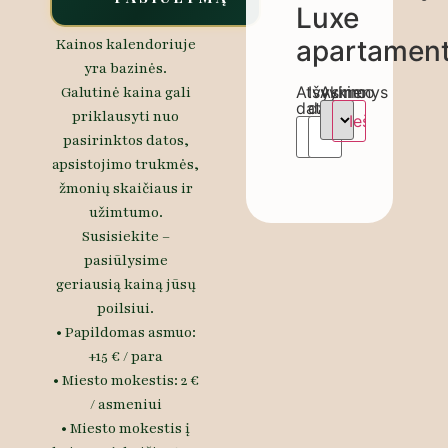
Luxe
apartament
Kainos kalendoriuje
yra bazinės.
Atvykimo
Išvykimo
Asmenys
Galutinė kaina gali
data
data
priklausyti nuo
pasirinktos datos,
apsistojimo trukmės,
žmonių skaičiaus ir
užimtumo.
Susisiekite –
pasiūlysime
geriausią kainą jūsų
poilsiui.
• Papildomas asmuo:
+15 € / para
• Miesto mokestis: 2 €
/ asmeniui
• Miesto mokestis į