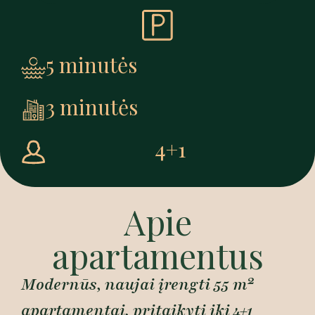
5 minutės
3 minutės
4+1
Apie
apartamentus
Modernūs, naujai įrengti 55 m²
apartamentai, pritaikyti iki 4+1