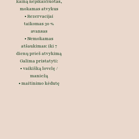
kainą neįskaičiuotas,
mokamas atvykus
• Rezervacijai
taikomas 30 %
avansas
• Nemokamas
atšaukimas: iki 7
dienų prieš atvykimą
Galima pristatyti:
• vaikišką lovelę /
maniežą
• maitinimo kėdutę