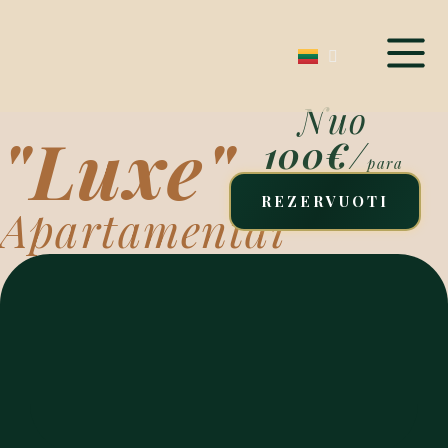
Nuo
"Luxe"
100€
/
para
REZERVUOTI
Apartamentai