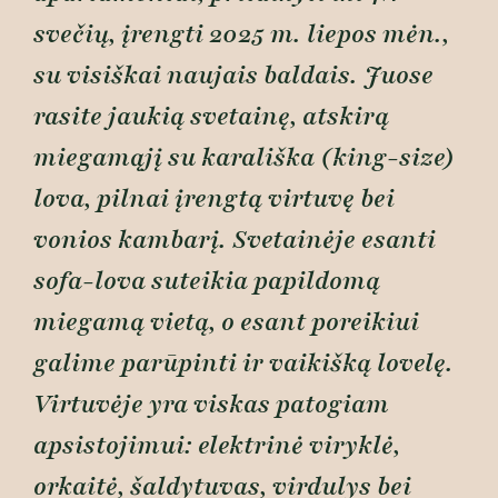
svečių, įrengti 2025 m. liepos mėn.,
su visiškai naujais baldais. Juose
rasite jaukią svetainę, atskirą
miegamąjį su karališka (king-size)
lova, pilnai įrengtą virtuvę bei
vonios kambarį. Svetainėje esanti
sofa-lova suteikia papildomą
miegamą vietą, o esant poreikiui
galime parūpinti ir vaikišką lovelę.
Virtuvėje yra viskas patogiam
apsistojimui: elektrinė viryklė,
orkaitė, šaldytuvas, virdulys bei