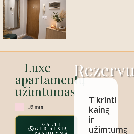
Rezervu
Luxe
apartamentų
užimtumas
Tikrinti
Užimta
kainą
ir
GAUTI
užimtumą
GERIAUSIĄ
PASIŪLYMĄ